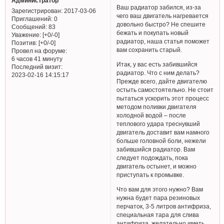
Администратор
Ваш радиатор забился, из-за
Зарегистрирован
: 2017-03-06
чего ваш двигатель нагревается
Приглашений:
0
довольно быстро? Не спешите
Сообщений:
83
бежать и покупать новый
Уважение:
[+0/-0]
радиатор, наша статья поможет
Позитив:
[+0/-0]
вам сохранить старый.
Провел на форуме:
6 часов 41 минуту
Итак, у вас есть забившийся
Последний визит:
радиатор. Что с ним делать?
2023-02-16 14:15:17
Прежде всего, дайте двигателю
остыть самостоятельно. Не стоит
пытаться ускорить этот процесс
методом поливки двигателя
холодной водой – после
теплового удара треснувший
двигатель доставит вам намного
больше головной боли, нежели
забившийся радиатор. Вам
следует подождать, пока
двигатель остынет, и можно
приступать к промывке.
Что вам для этого нужно? Вам
нужна будет пара резиновых
перчаток, 3-5 литров антифриза,
специальная тара для слива
антифриза, желательно иметь