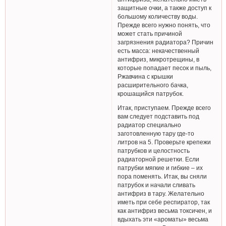
защитные очки, а также доступ к
большому количеству воды.
Прежде всего нужно понять, что
может стать причиной
загрязнения радиатора? Причин
есть масса: некачественный
антифриз, микротрещины, в
которые попадает песок и пыль,
Ржавчина с крышки
расширительного бачка,
крошащийся патрубок.
Итак, приступаем. Прежде всего
вам следует подставить под
радиатор специально
заготовленную тару где-то
литров на 5. Проверьте крепежи
патрубков и целостность
радиаторной решетки. Если
патрубки мягкие и гибкие – их
пора поменять. Итак, вы сняли
патрубок и начали сливать
антифриз в тару. Желательно
иметь при себе респиратор, так
как антифриз весьма токсичен, и
вдыхать эти «ароматы» весьма