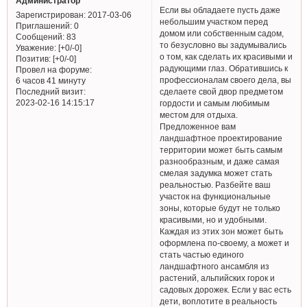
Администратор
Если вы обладаете пусть даже
Зарегистрирован
: 2017-03-06
небольшим участком перед
Приглашений:
0
домом или собственным садом,
Сообщений:
83
то безусловно вы задумывались
Уважение:
[+0/-0]
о том, как сделать их красивыми и
Позитив:
[+0/-0]
радующими глаз. Обратившись к
Провел на форуме:
профессионалам своего дела, вы
6 часов 41 минуту
Последний визит:
сделаете свой двор предметом
2023-02-16 14:15:17
гордости и самым любимым
местом для отдыха.
Предложенное вам
ландшафтное проектирование
территории может быть самым
разнообразным, и даже самая
смелая задумка может стать
реальностью. Разбейте ваш
участок на функциональные
зоны, которые будут не только
красивыми, но и удобными.
Каждая из этих зон может быть
оформлена по-своему, а может и
стать частью единого
ландшафтного ансамбля из
растений, альпийских горок и
садовых дорожек. Если у вас есть
дети, воплотите в реальность