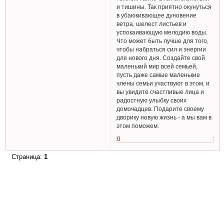
и тишины. Так приятно окунуться
в убаюкивающее дуновение
ветра, шелест листьев и
успокаивающую мелодию воды.
Что может быть лучше для того,
чтобы набраться сил и энергии
для нового дня. Создайте свой
маленький мир всей семьей,
пусть даже самые маленькие
члены семьи участвуют в этом, и
вы увидите счастливые лица и
радостную улыбку своих
домочадцев. Подарите своему
дворику новую жизнь - а мы вам в
этом поможем.
0
Страница:
1