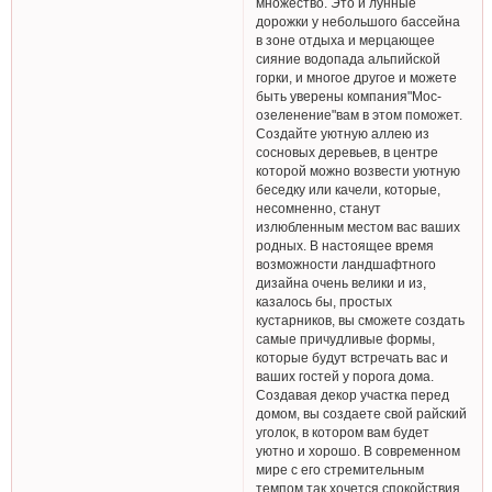
множество. Это и лунные
дорожки у небольшого бассейна
в зоне отдыха и мерцающее
сияние водопада альпийской
горки, и многое другое и можете
быть уверены компания"Мос-
озеленение"вам в этом поможет.
Создайте уютную аллею из
сосновых деревьев, в центре
которой можно возвести уютную
беседку или качели, которые,
несомненно, станут
излюбленным местом вас ваших
родных. В настоящее время
возможности ландшафтного
дизайна очень велики и из,
казалось бы, простых
кустарников, вы сможете создать
самые причудливые формы,
которые будут встречать вас и
ваших гостей у порога дома.
Создавая декор участка перед
домом, вы создаете свой райский
уголок, в котором вам будет
уютно и хорошо. В современном
мире с его стремительным
темпом так хочется спокойствия