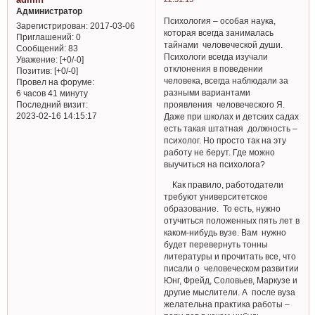
Администратор
Психология – особая наука,
Зарегистрирован
: 2017-03-06
которая всегда занималась
Приглашений:
0
тайнами человеческой души.
Сообщений:
83
Психологи всегда изучали
Уважение:
[+0/-0]
отклонения в поведении
Позитив:
[+0/-0]
человека, всегда наблюдали за
Провел на форуме:
разными вариантами
6 часов 41 минуту
Последний визит:
проявления человеческого Я.
2023-02-16 14:15:17
Даже при школах и детских садах
есть такая штатная должность –
психолог. Но просто так на эту
работу не берут. Где можно
выучиться на психолога?
Как правило, работодатели
требуют университетское
образование. То есть, нужно
отучиться положенных пять лет в
каком-нибудь вузе. Вам нужно
будет перевернуть тонны
литературы и прочитать все, что
писали о человеческом развитии
Юнг, Фрейд, Соловьев, Маркузе и
другие мыслители. А после вуза
желательна практика работы –