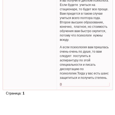
и вы получите диплом психолога.
Если будете учиться на
стационаре, то будет все проще.
Вам придется в таком случае
учиться всего полтора года.
Второе высшее образование,
конечно, платное, но стоимость
обучения вам быстро окупится,
потому что психологи нужны
всюду.
А если психология вам пришлась
очень-очень по душе, то вам
следует поступить в
аспирантуру по этой
специальности и писать
диссертацию по
психологии.Тогда у вас есть шанс
защититься и получить степень.
0
Страница:
1