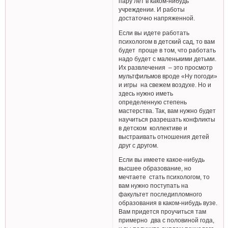
пару лет в каком-нибудь
учреждении. И работы
достаточно напряженной.
Если вы идете работать
психологом в детский сад, то вам
будет проще в том, что работать
надо будет с маленькими детьми.
Их развлечения – это просмотр
мультфильмов вроде «Ну погоди»
и игры на свежем воздухе. Но и
здесь нужно иметь
определенную степень
мастерства. Так, вам нужно будет
научиться разрешать конфликты
в детском коллективе и
выстраивать отношения детей
друг с другом.
Если вы имеете какое-нибудь
высшее образование, но
мечтаете стать психологом, то
вам нужно поступать на
факультет последипломного
образования в каком-нибудь вузе.
Вам придется проучиться там
примерно два с половиной года,