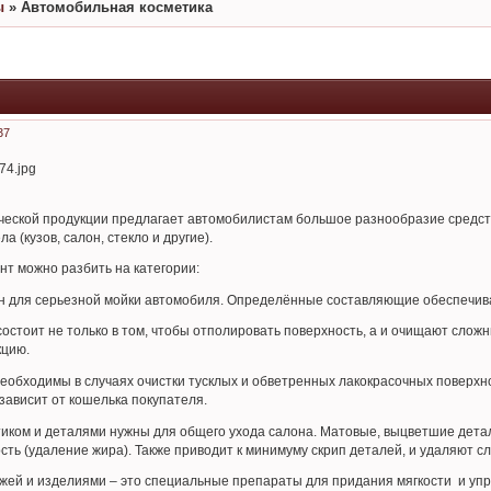
ы
»
Автомобильная косметика
37
еской продукции предлагает автомобилистам большое разнообразие средств
а (кузов, салон, стекло и другие).
т можно разбить на категории:
н для серьезной мойки автомобиля. Определённые составляющие обеспечива
состоит не только в том, чтобы отполировать поверхность, а и очищают сло
кцию.
обходимы в случаях очистки тусклых и обветренных лакокрасочных поверхно
зависит от кошелька покупателя.
тиком и деталями нужны для общего ухода салона. Матовые, выцветшие детал
сть (удаление жира). Также приводит к минимуму скрип деталей, и удаляют с
кожей и изделиями – это специальные препараты для придания мягкости и упр