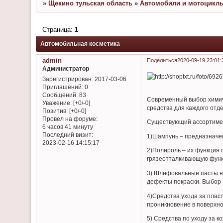
»
Щекино тульская область
»
Автомобили и мотоцикл
Страница:
1
Автомобильная косметика
admin
Поделиться
2020-09-19 23:01:
Администратор
Зарегистрирован
: 2017-03-06
Приглашений:
0
Сообщений:
83
Современный выбор химич
Уважение:
[+0/-0]
средства для каждого отдел
Позитив:
[+0/-0]
Провел на форуме:
Существующий ассортимен
6 часов 41 минуту
Последний визит:
1)Шампунь – предназначе
2023-02-16 14:15:17
2)Полироль – их функция 
грязеотталкивающую фун
3) Шлифовальные пасты не
дефекты покраски. Выбор 
4)Средства ухода за плас
проникновение в поверхно
5) Средства по уходу за 